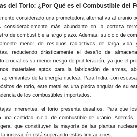
as del Torio: ¿Por Qué es el Combustible del 
gamente considerado una prometedora alternativa al uranio p
s considerablemente más abundante en la corteza terre
stro de combustible a largo plazo. Además, su ciclo de co
tivamente menor de residuos radiactivos de larga vida
as, reduciendo drásticamente el desafío del almacen
o crucial es su menor riesgo de proliferación, ya que el p
nos materiales aptos para la fabricación de armas, a
apremiantes de la energía nuclear. Para India, con escasa
sitos de torio, este metal es una piedra angular de su est
ndencia de los combustibles importados.
ajas inherentes, el torio presenta desafíos. Para que lo
ta una cantidad inicial de combustible de uranio. Además, 
igera, que constituyen la mayoría de las plantas nuclear
la innovación está superando estas limitaciones.