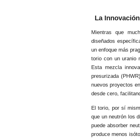
La Innovación
Mientras que much
diseñados específic
un enfoque más prag
torio con un urani
Esta mezcla innova
presurizada (PHWR) 
nuevos proyectos en 
desde cero, facilita
El torio, por sí mis
que un neutrón los d
puede absorber neutr
produce menos isótop