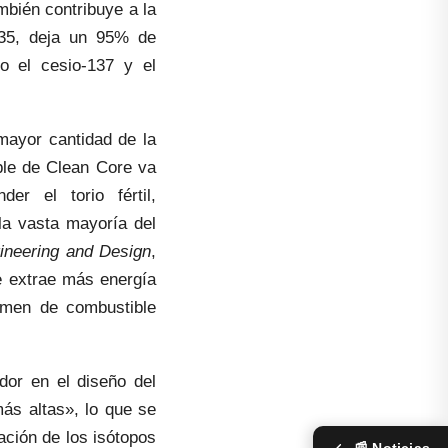
mbién contribuye a la
-235, deja un 95% de
mo el cesio-137 y el
mayor cantidad de la
ible de Clean Core va
r el torio fértil,
la vasta mayoría del
gineering and Design
,
e extrae más energía
umen de combustible
dor en el diseño del
ás altas», lo que se
ación de los isótopos