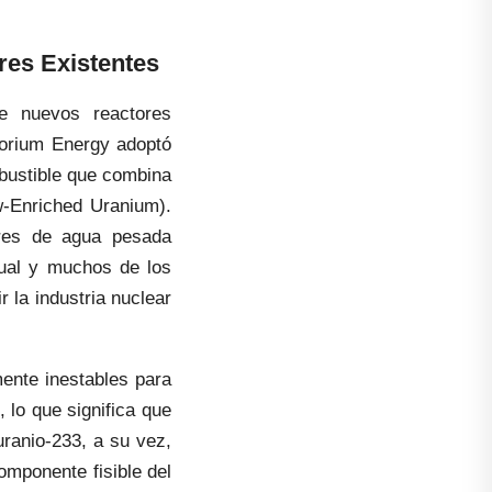
res Existentes
e nuevos reactores
horium Energy adoptó
bustible que combina
-Enriched Uranium).
ores de agua pesada
tual y muchos de los
 la industria nuclear
mente inestables para
 lo que significa que
uranio-233, a su vez,
omponente fisible del