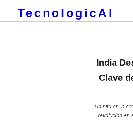
TecnologicAI
India De
Clave d
Un hito en la co
revolución en e