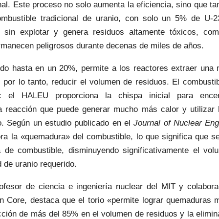
nal. Este proceso no solo aumenta la eficiencia, sino que ta
combustible tradicional de uranio, con solo un 5% de U
o sin explotar y genera residuos altamente tóxicos, co
ermanecen peligrosos durante decenas de miles de años.
do hasta en un 20%, permite a los reactores extraer una 
, por lo tanto, reducir el volumen de residuos. El combust
 el HALEU proporciona la chispa inicial para encende
reacción que puede generar mucho más calor y utilizar 
eo. Según un estudio publicado en el
Journal of Nuclear En
ora la «quemadura» del combustible, lo que significa que s
 de combustible, disminuyendo significativamente el vol
d de uranio requerido.
ofesor de ciencia e ingeniería nuclear del MIT y colabora
n Core, destaca que el torio «permite lograr quemaduras m
ción de más del 85% en el volumen de residuos y la elimin