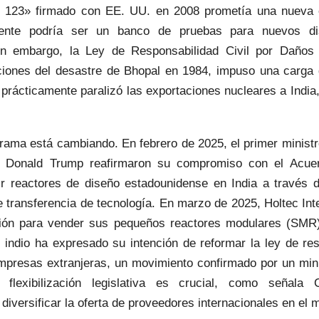
 123» firmado con EE. UU. en 2008 prometía una nueva e
nente podría ser un banco de pruebas para nuevos di
in embargo, la Ley de Responsabilidad Civil por Daños
cciones del desastre de Bhopal en 1984, impuso una carga 
prácticamente paralizó las exportaciones nucleares a India
rama está cambiando. En febrero de 2025, el primer minist
e Donald Trump reafirmaron su compromiso con el Acue
ir reactores de diseño estadounidense en India a través d
e transferencia de tecnología. En marzo de 2025, Holtec Int
ción para vender sus pequeños reactores modulares (SMR
 indio ha expresado su intención de reformar la ley de res
mpresas extranjeras, un movimiento confirmado por un minis
flexibilización legislativa es crucial, como señala
iversificar la oferta de proveedores internacionales en el 