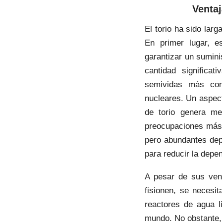
Ventaj
El torio ha sido lar
En primer lugar, e
garantizar un sumini
cantidad significa
semividas más cort
nucleares. Un aspect
de torio genera me
preocupaciones más 
pero abundantes depó
para reducir la depe
A pesar de sus vent
fisionen, se necesi
reactores de agua l
mundo. No obstante, 