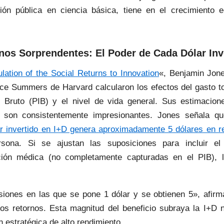
sión pública en ciencia básica, tiene en el crecimiento 
nos Sorprendentes: El Poder de Cada Dólar Inv
lation of the Social Returns to Innovation
«, Benjamin Jone
e Summers de Harvard calcularon los efectos del gasto to
o Bruto (PIB) y el nivel de vida general. Sus estimacion
s, son consistentemente impresionantes. Jones señala q
r invertido en I+D genera aproximadamente 5 dólares en r
rsona. Si se ajustan las suposiciones para incluir e
ión médica (no completamente capturadas en el PIB), l
iones en las que se pone 1 dólar y se obtienen 5», afirm
os retornos. Esta magnitud del beneficio subraya la I+D 
 estratégica de alto rendimiento.