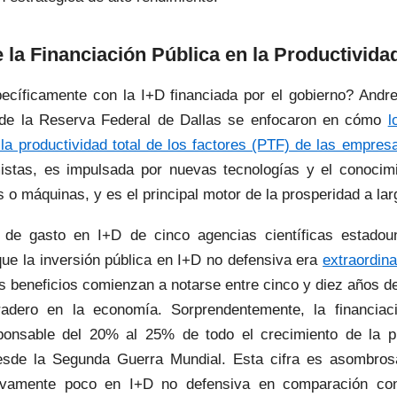
 la Financiación Pública en la Productivid
ecíficamente con la I+D financiada por el gobierno? Andr
de la Reserva Federal de Dallas se enfocaron en cómo
l
 la productividad total de los factores (PTF) de las empres
istas, es impulsada por nuevas tecnologías y el conocimi
 o máquinas, y es el principal motor de la prosperidad a la
 de gasto en I+D de cinco agencias científicas estadou
ue la inversión pública en I+D no defensiva era
extraordina
os beneficios comienzan a notarse entre cinco y diez años d
radero en la economía. Sorprendentemente, la financiac
ponsable del 20% al 25% de todo el crecimiento de la pr
sde la Segunda Guerra Mundial. Esta cifra es asombros
lativamente poco en I+D no defensiva en comparación co