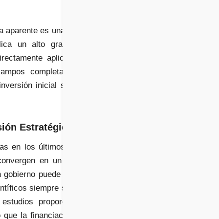
da aparente es una tarea
plica un alto grado de
rectamente aplicables,
 campos completamente
nversión inicial sea un
ión Estratégica
ías en los últimos años
convergen en un punto
n gobierno puede hacer.
ntíficos siempre se han
estudios proporcionan
 que la financiación de