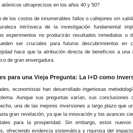
s atómicos ultraprecisos en los años 40 y 50?
de los costos de innumerables fallos o callejones sin sali
uraleza intrínseca de la investigación fundamental im
os experimentos no producirán resultados inmediatos o di
ueden ser cruciales para futuros descubrimientos en
ejidad hace que la atribución directa de beneficios a una i
o de gran envergadura.
s para una Vieja Pregunta: La I+D como Invers
tades, economistas han desarrollado ingeniosas metodolog
oblema. Aunque sus preguntas varían, sus conclusiones 
 hecho, una de las mejores inversiones a largo plazo que u
una gran revelación, ya que la innovación y los avances cie
tales para la prosperidad. Sin embargo, estos nuevos 
s, ofreciendo evidencia sistemática y rigurosa del impacto