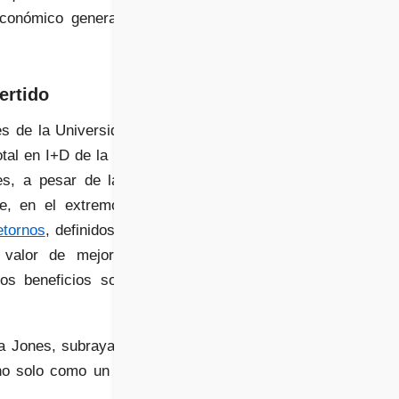
económico general y la
ertido
s de la Universidad de
tal en I+D de la nación
es, a pesar de la gran
ue, en el extremo más
etornos
, definidos como
l valor de mejoras en
os beneficios son aún
a Jones, subrayando la
no solo como un gasto,