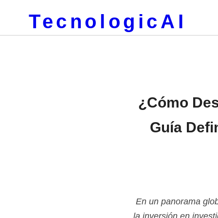
TecnologicAI
¿Cómo Desb
Guía Defi
En un panorama globa
la inversión en invest