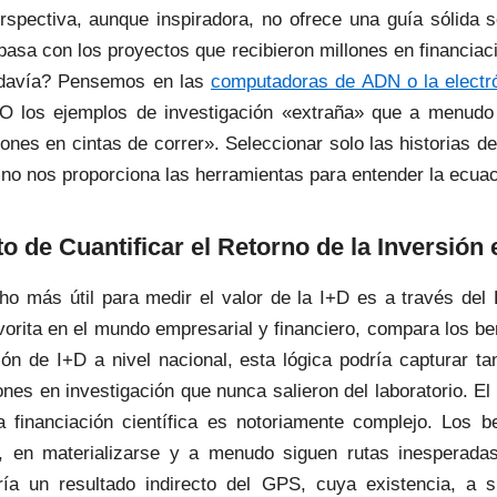
rspectiva, aunque inspiradora, no ofrece una guía sólida 
pasa con los proyectos que recibieron millones en financiac
odavía? Pensemos en las
computadoras de ADN o la electr
 O los ejemplos de investigación «extraña» que a menudo 
nes en cintas de correr». Seleccionar solo las historias de é
, no nos proporciona las herramientas para entender la ecuac
to de Cuantificar el Retorno de la Inversión 
 más útil para medir el valor de la I+D es a través del 
vorita en el mundo empresarial y financiero, compara los be
ión de I+D a nivel nacional, esta lógica podría capturar ta
nes en investigación que nunca salieron del laboratorio. E
a financiación científica es notoriamente complejo. Los b
, en materializarse y a menudo siguen rutas inesperada
ía un resultado indirecto del GPS, cuya existencia, a 