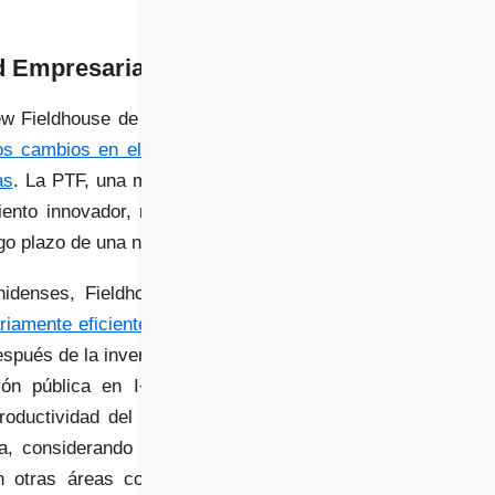
ad Empresarial
ew Fieldhouse de Texas
os cambios en el gasto
as
. La PTF, una métrica
ento innovador, no por
rgo plazo de una nación.
nidenses, Fieldhouse y
riamente eficiente en la
espués de la inversión y
ión pública en I+D no
oductividad del sector
a, considerando que el
n otras áreas como la