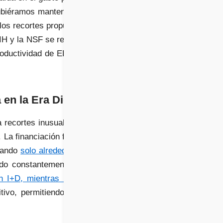
ubiéramos mantenido un
 los recortes propuestos
IH y la NSF se recortan
roductividad de EE. UU.
en la Era Digital
a recortes inusualmente
 La financiación federal
ntando
solo alrededor del
ado constantemente. En
n I+D, mientras que el
tivo, permitiendo a las