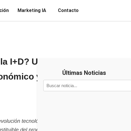
ción
Marketing IA
Contacto
la I+D? Una
Últimas Noticias
conómico y
volución tecnológica,
stituible del progreso.