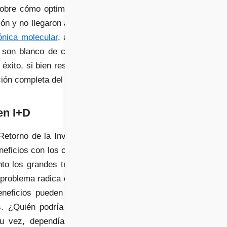
sobre cómo optimizar la
ión y no llegaron a buen
ónica molecular
, aún en
son blanco de críticas
xito, si bien resalta la
ión completa del valor.
en I+D
Retorno de la Inversión
neficios con los costos.
nto los grandes triunfos
l problema radica en que
eneficios pueden tardar
s. ¿Quién podría haber
su vez, dependía de la