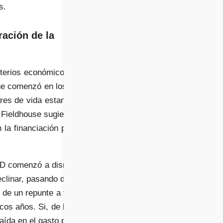
s.
ración de la
isterios económicos más
que comenzó en los años
ares de vida estancados
 Fieldhouse sugiere que
la financiación pública
+D comenzó a disminuir.
declinar, pasando de más
 de un repunte a finales
cos años. Si, de hecho,
aída en el gasto público