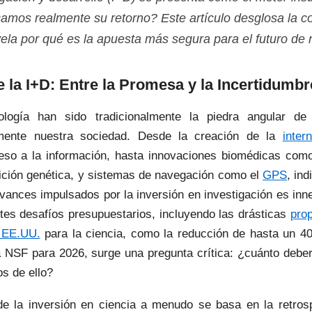
amos realmente su retorno? Este artículo desglosa la c
vela por qué es la apuesta más segura para el futuro de 
e la I+D: Entre la Promesa y la Incertidumbr
ología han sido tradicionalmente la piedra angular de
lmente nuestra sociedad. Desde la creación de la
intern
eso a la información, hasta innovaciones biomédicas co
dición genética, y sistemas de navegación como el
GPS
, in
e avances impulsados por la inversión en investigación es in
tes desafíos presupuestarios, incluyendo las drásticas
prop
n EE.UU.
para la ciencia, como la reducción de hasta un 4
 NSF para 2026, surge una pregunta crítica: ¿cuánto deber
s de ello?
e la inversión en ciencia a menudo se basa en la retrosp