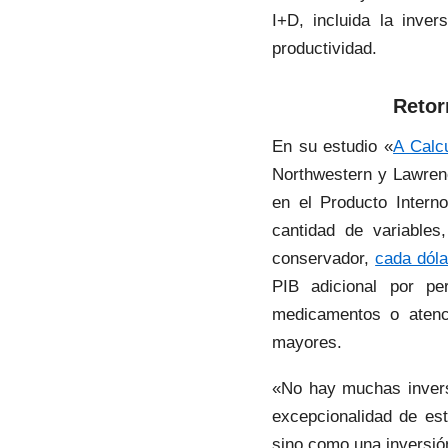
I+D, incluida la inver
productividad.
Retor
En su estudio «
A Calcu
Northwestern y Lawrenc
en el Producto Intern
cantidad de variable
conservador,
cada dóla
PIB adicional por pe
medicamentos o atenc
mayores.
«No hay muchas invers
excepcionalidad de est
sino como una inversión