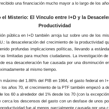
 recibido una financiación mucho mayor a lo largo de los año
el Misterio: El Vínculo entre I+D y la Desacele
Productividad
sión pública en I+D también arroja luz sobre uno de los m
.: la desaceleración del crecimiento de la productividad 
tenido profundas implicaciones políticas, llevando a estánd
eras limitadas para muchos ciudadanos. La investigación de
 de esa desaceleración fue causada por una disminución en 
roximadamente al mismo tiempo.
 máximo del 1.86% del PIB en 1964, el gasto federal en I
de los años 70, el crecimiento de la PTF también empezó a 
de los 60 a alrededor del 1% desde los 70 (con la excepción
de cerca los descensos del gasto con un desfase de unos po
 productividad fue al menos parcialmente causada por una c