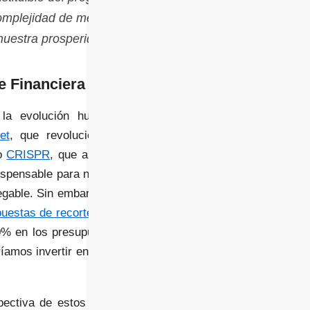
omplejidad de medir el
nuestra prosperidad.
e Financiera
 la evolución humana,
et
, que revolucionó la
mo
CRISPR
, que abre un
dispensable para nuestra
negable. Sin embargo, en
uestas de recortes a la
0% en los presupuestos
íamos invertir en I+D y
ectiva de estos éxitos