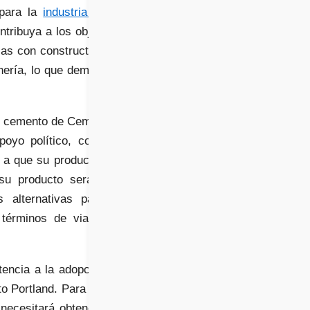
 para la
industria de la
ntribuya a los objetivos
zas con constructores y
inería, lo que demuestra
El cemento de Cemvision
poyo político, como el
r a que su producto sea
e su producto será más
 alternativas para la
términos de viabilidad
tencia a la adopción de
o Portland. Para que el
 necesitará obtener una