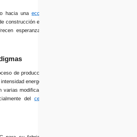
so hacia una
economía
 de construcción es más
recen esperanza, sino
adigmas
oceso de producción de
 intensidad energética y
n varias modificaciones
ecialmente del
cemento