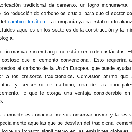
bricación tradicional de cemento, un logro monumental
el de reducción de carbono es crucial para que el sector co
 del
cambio climático
. La compañía ya ha establecido alian
incluidos aquellos en los sectores de la construcción y la m
ología.
pción masiva, sin embargo, no está exento de obstáculos. 
 costoso que el cemento convencional. Esto requerirá a
 precios al carbono de la Unión Europea, que puede ayuda
zar a los emisores tradicionales. Cemvision afirma qu
tura y secuestro de carbono, una de las principales
cemento, lo que le otorga una ventaja considerable en 
o.
el cemento es conocida por su conservadurismo y la resis
pecialmente aquellas que se desvían del tradicional cement
ogre un impacto significativo en las emisiones globales,