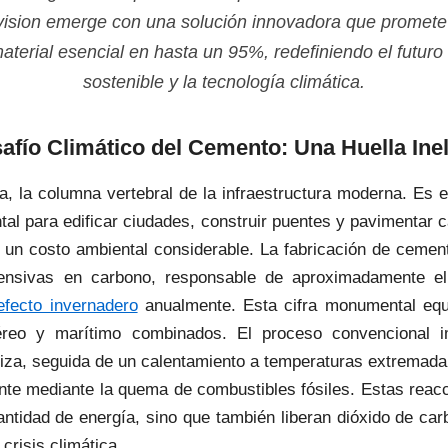
ision emerge con una solución innovadora que promete r
terial esencial en hasta un 95%, redefiniendo el futuro
sostenible y la tecnología climática.
afío Climático del Cemento: Una Huella Ine
, la columna vertebral de la infraestructura moderna. Es e
tal para edificar ciudades, construir puentes y pavimentar 
 un costo ambiental considerable. La fabricación de cement
ntensivas en carbono, responsable de aproximadamente e
fecto invernadero
anualmente. Esta cifra monumental equ
éreo y marítimo combinados. El proceso convencional i
aliza, seguida de un calentamiento a temperaturas extremad
nte mediante la quema de combustibles fósiles. Estas reac
tidad de energía, sino que también liberan dióxido de ca
crisis climática.