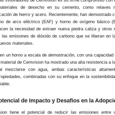
s innovadores de Cemvision es su firme compromiso con la
materiales de desecho en su cemento, como relaves m
cación de hierro y acero. Recientemente, han demostrado co
orno de arco eléctrico (EAF) y horno de oxígeno básico (
ucen la necesidad de extraer nueva piedra caliza y otros 
 las emisiones de dióxido de carbono que se liberan en l
nuevos materiales.
en un horno a escala de demostración, con una capacidad 
l material de Cemvision ha mostrado una alta resistencia a 
al mezclarse con agua, ambas características altamen
ropiedades, combinadas con su enfoque en la sostenibilida
iable.
otencial de Impacto y Desafíos en la Adopci
ion tiene el potencial de reducir las emisiones ent