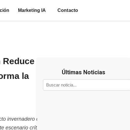
ción
Marketing IA
Contacto
n Reduce
Últimas Noticias
orma la
to invernadero del
 escenario crítico, la