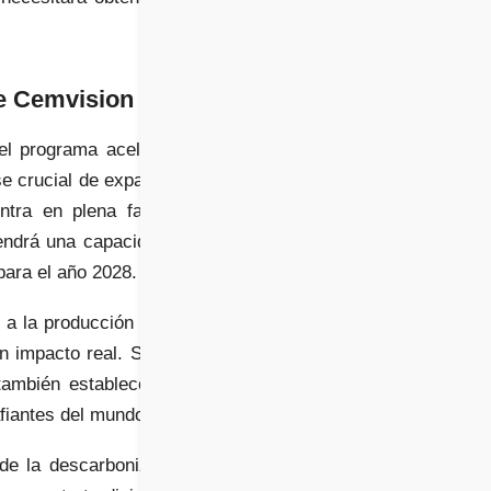
de Cemvision
l programa acelerador
se crucial de expansión.
ntra en plena fase de
tendrá una capacidad de
para el año 2028.
 a la producción a gran
n impacto real. Si tiene
también establecerá un
afiantes del mundo.
e la descarbonización