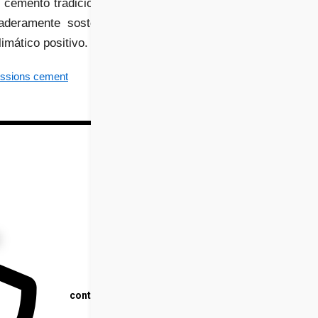
 cemento tradicional, la
aderamente sostenible,
imático positivo.
issions cement
Contacto
Email :
contacto.tecnologicai@gmail.com