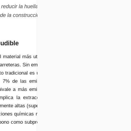
educir la huella de
 de la construcción
ludible
l material más utilizado
carreteras. Sin embargo,
o tradicional es una de
l 7% de las emisiones
ivale a más emisiones
mplica la extracción y
amente altas (superiores
ciones químicas no solo
rbono como subproducto