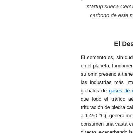
startup sueca Cemv
carbono de este ma
El Des
El cemento es, sin duda
en el planeta, fundamen
su omnipresencia tiene
las industrias más i
globales de
gases de e
que todo el tráfico a
trituración de piedra c
a 1.450 °C), generalme
consumen una vasta can
directo, exacerbando la 