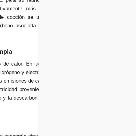
C para su fabricación,
ativamente más bajas,
de cocción se traduce
rbono asociada con la
mpia
s de calor. En lugar de
drógeno y electricidad.
as emisiones de carbono
tricidad proveniente de
e
y la descarbonización