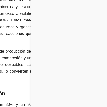
 economía circular. La
ineros y escoria, un
n éxito la viabilidad de
BOF). Estos materiales
recursos vírgenes, sino
as reacciones químicas
de producción de hasta
la compresión y una baja
te deseables para los
d, lo convierten en una
ón
re un 80% y un 95% en