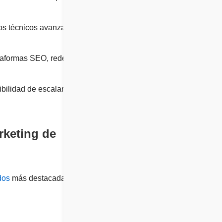
tos técnicos avanzados
taformas SEO, redes
bilidad de escalar los
rketing de
dos
más destacadas en