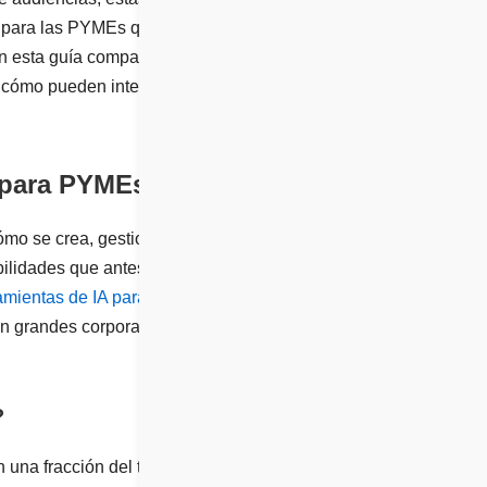
te para las PYMEs que
n esta guía comparativa,
y cómo pueden integrarse
s para PYMEs
cómo se crea, gestiona y
bilidades que antes eran
amientas de IA para
on grandes corporaciones
?
 una fracción del tiempo