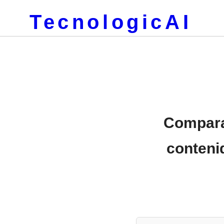
TecnologicAI
Compara
conteni