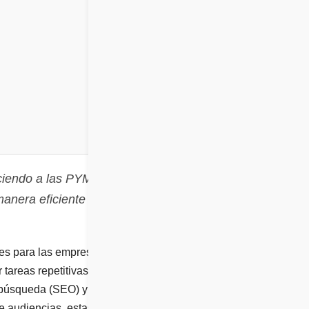
ciendo a las PYMEs la
manera eficiente y
bles para las empresas
tareas repetitivas,
e búsqueda (SEO) y
e audiencias, estas