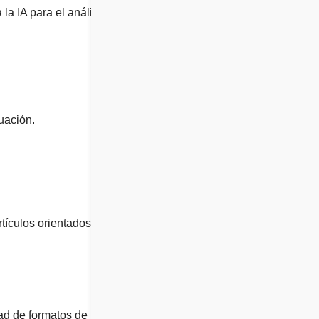
la IA para el análisis de
uación.
tículos orientados a
dad de formatos de