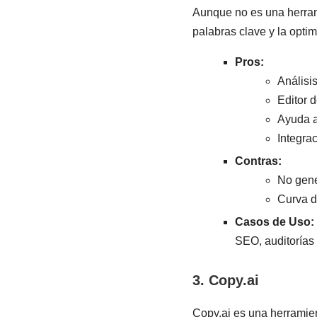
Aunque no es una herrami
palabras clave y la opti
Pros:
Análisi
Editor 
Ayuda a
Integra
Contras:
No gene
Curva d
Casos de Uso:
SEO, auditorías
3. Copy.ai
Copy.ai es una herramien