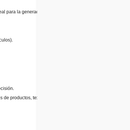
eal para la generación
culos).
cisión.
s de productos, textos