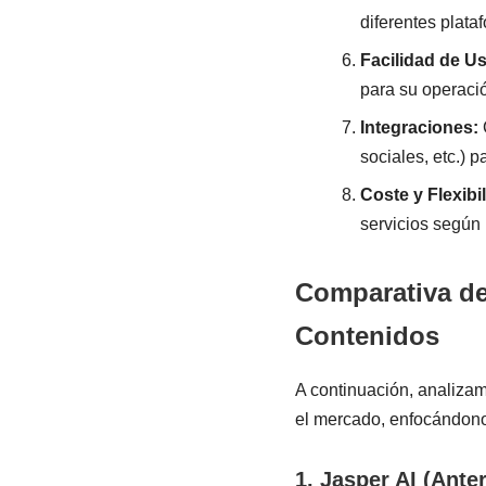
diferentes plat
Facilidad de Us
para su operaci
Integraciones:
sociales, etc.) p
Coste y Flexibi
servicios según
Comparativa de
Contenidos
A continuación, analiza
el mercado, enfocándono
1. Jasper AI (Ante