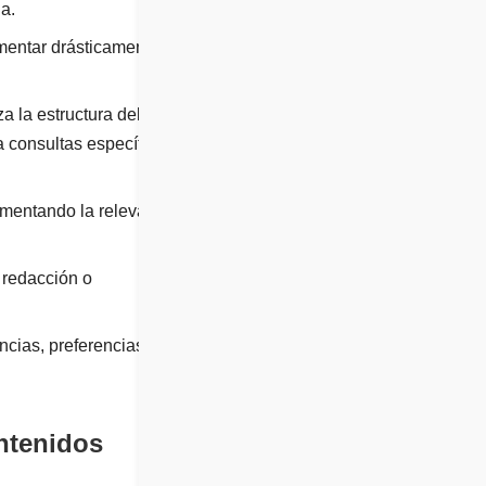
a.
entar drásticamente los
a la estructura del
 consultas específicas
umentando la relevancia
 redacción o
cias, preferencias de la
ontenidos