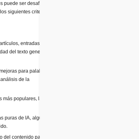
os puede ser desafiante
os siguientes criterios:
rtículos, entradas de
idad del texto generado
 mejoras para palabras
 análisis de la
s más populares, las
 puras de IA, algunas
ido.
to del contenido para