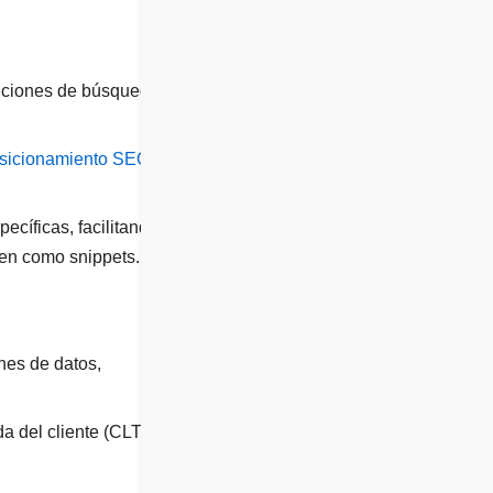
enciones de búsqueda y
sicionamiento SEO con
ecíficas, facilitando que
ten como snippets.
nes de datos,
a del cliente (CLTV) y la