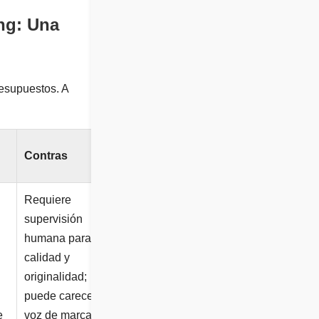
ing: Una
esupuestos. A
Contras
Requiere
supervisión
humana para
calidad y
originalidad;
puede carecer de
e
voz de marca