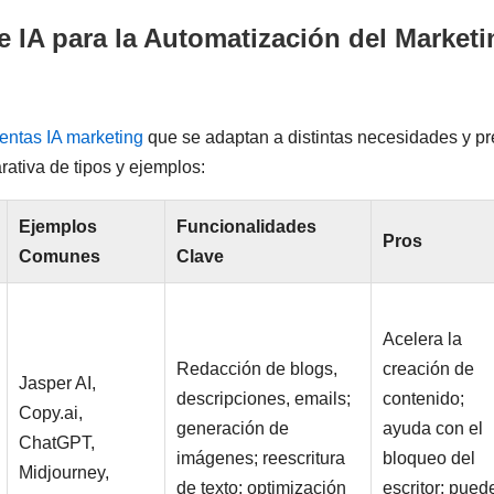
e IA para la Automatización del Market
entas IA marketing
que se adaptan a distintas necesidades y pr
ativa de tipos y ejemplos:
Ejemplos
Funcionalidades
Pros
Comunes
Clave
Acelera la
Redacción de blogs,
creación de
Jasper AI,
descripciones, emails;
contenido;
Copy.ai,
generación de
ayuda con el
ChatGPT,
imágenes; reescritura
bloqueo del
Midjourney,
de texto; optimización
escritor; pued