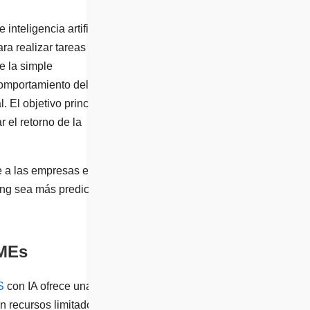
inteligencia artificial
ara realizar tareas de
e la simple
comportamiento del
. El objetivo principal es
r el retorno de la
 a las empresas escalar
ng sea más predictivo,
YMEs
S
con IA ofrece una
n recursos limitados.