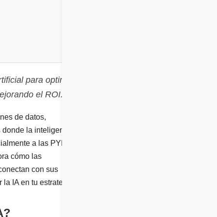
ificial para optimizar,
ejorando el ROI.
enes de datos,
 donde la inteligencia
ecialmente a las PYMEs,
lora cómo las
 conectan con sus
la IA en tu estrategia.
A?