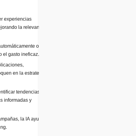
er experiencias
orando la relevancia y
automáticamente ofertas,
 el gasto ineficaz.
licaciones,
quen en la estrategia y
ntificar tendencias
ás informadas y
campañas, la IA ayuda a
ing.